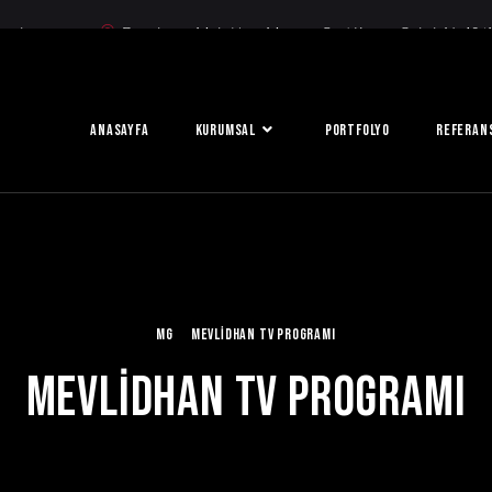
g.biz.tr
Büyükesat Mah. Uğur Mumcu Cad. Kemer Sokak No:10
ANASAYFA
KURUMSAL
PORTFOLYO
REFERAN
MG
MEVLİDHAN TV PROGRAMI
MEVLİDHAN TV PROGRAMI