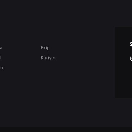
a
Ekip
l
Kariyer
yo