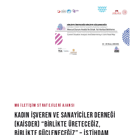
MG ILETIŞIM STRATEJILERI AJANSI
KADIN İŞVEREN VE SANAYİCİLER DERNEĞİ
(KAİSDER) “BİRLİKTE ÜRETECEĞİZ,
BİRLİKTE GÜÇLENECEĞİZ” – İSTİHDAM