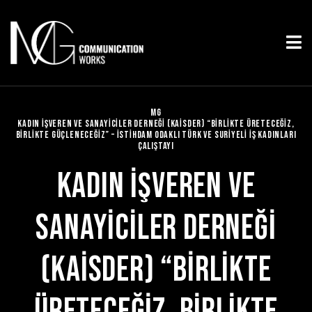
MG
KADIN İŞVEREN VE SANAYİCİLER DERNEĞİ (KAİSDER) “BİRLİKTE ÜRETECEĞİZ,
BİRLİKTE GÜÇLENECEĞİZ” – İSTİHDAM ODAKLI TÜRK VE SURİYELİ İŞ KADINLARI
ÇALIŞTAYI
KADIN İŞVEREN VE
SANAYİCİLER DERNEĞİ
(KAİSDER) “BİRLİKTE