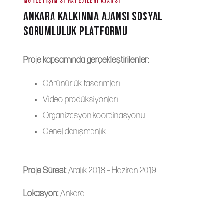
MG ILETIŞIM STRATEJILERI AJANSI
ANKARA KALKINMA AJANSI SOSYAL
SORUMLULUK PLATFORMU
Proje kapsamında gerçekleştirilenler:
Görünürlük tasarımları
Video prodüksiyonları
Organizasyon koordinasyonu
Genel danışmanlık
Proje Süresi:
Aralık 2018 – Haziran 2019
Lokasyon:
Ankara